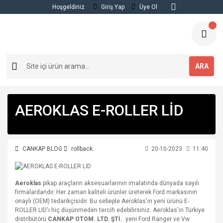
Hoşgeldiniz
Giriş Yap
Üye Ol
ARA
AEROKLAS E-ROLLER LİD
CANKAP BLOG
rollback
20-10-2023
11:40
Aeroklas
pikap araçların aksesuarlarının imalatında dünyada sayılı
firmalardandır. Her zaman kaliteli ürünler üreterek Ford markasının
onaylı (OEM) tedarikçisidir. Bu sebeple Aeroklas'ın yeni ürünü E-
ROLLER LID'ı hiç düşünmeden tercih edebilirsiniz. Aeroklas'ın Türkiye
distribütörü
CANKAP OTOM. LTD. ŞTİ.
yeni Ford Ranger ve Vw.