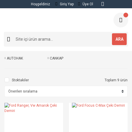
Hoşgeldiniz
Giriş Yap
Üye Ol
ARA
AUTOHAK
CANKAP
Stoktakiler
Toplam 9 ürün