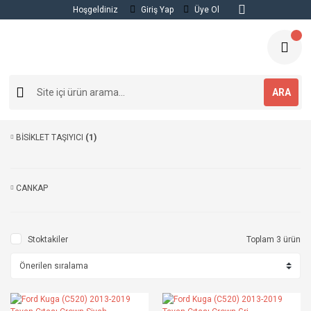
Hoşgeldiniz
Giriş Yap
Üye Ol
ARA
BİSİKLET TAŞIYICI
(1)
CANKAP
Stoktakiler
Toplam 3 ürün