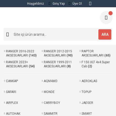
Hoşgeldiniz
Giriş Yap
Üye Ol
ARA
RANGER 2016-2022
RANGER 2012-2015
RAPTOR
AKSESUARLARI
(143)
AKSESUARLARI
(90)
AKSESUARLARI
(65)
RANGER 2023+
RANGER 1999-2011
F 150 XLT 4x4 Super
AKSESUARLARI
(54)
AKSESUARLARI
(8)
Cab
(2)
CANKAP
AQM4WD
AEROKLAS
SAFARİ
MONDE
TOPUP
AIRPLEX
CARRYBOY
JAEGER
AUTOHAK
SAMMITR
SMART