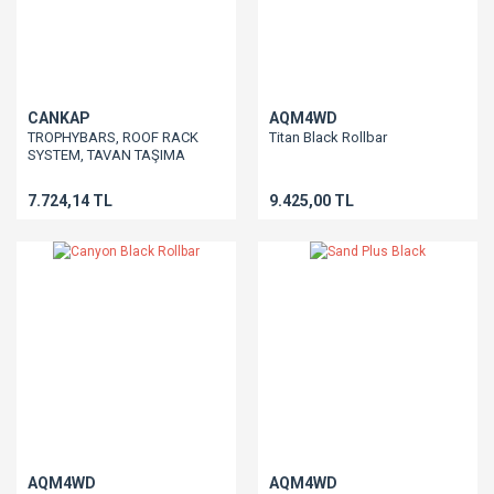
CANKAP
AQM4WD
TROPHYBARS, ROOF RACK
Titan Black Rollbar
SYSTEM, TAVAN TAŞIMA
APARATI, 130 cm
7.724,14 TL
9.425,00 TL
AQM4WD
AQM4WD