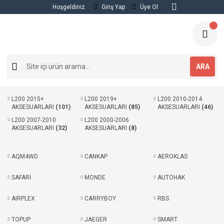
Hoşgeldiniz
Giriş Yap
Üye Ol
ARA
L200 2015+
L200 2019+
L200 2010-2014
AKSESUARLARI
(101)
AKSESUARLARI
(85)
AKSESUARLARI
(46)
L200 2007-2010
L200 2000-2006
AKSESUARLARI
(32)
AKSESUARLARI
(8)
AQM4WD
CANKAP
AEROKLAS
SAFARİ
MONDE
AUTOHAK
AIRPLEX
CARRYBOY
RBS
TOPUP
JAEGER
SMART