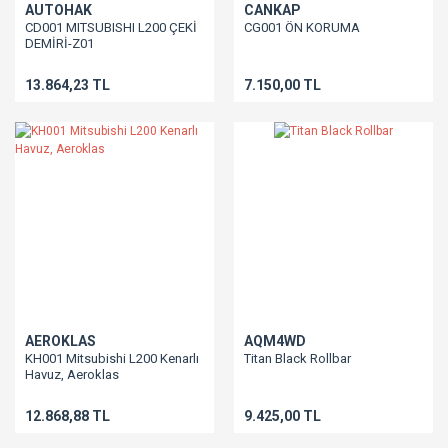
AUTOHAK
CANKAP
CD001 MITSUBISHI L200 ÇEKİ
CG001 ÖN KORUMA
DEMİRİ-Z01
13.864,23 TL
7.150,00 TL
AEROKLAS
AQM4WD
KH001 Mitsubishi L200 Kenarlı
Titan Black Rollbar
Havuz, Aeroklas
12.868,88 TL
9.425,00 TL