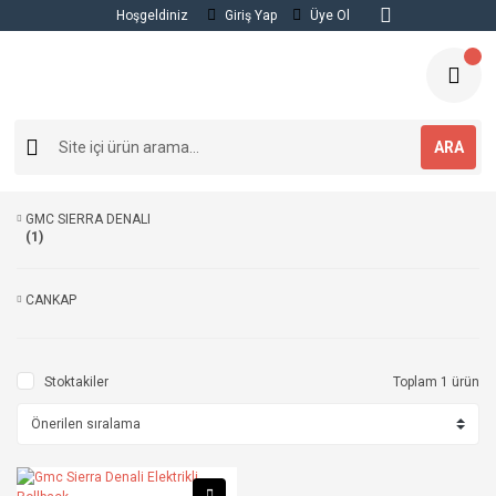
Hoşgeldiniz
Giriş Yap
Üye Ol
ARA
GMC SIERRA DENALI
(1)
CANKAP
Stoktakiler
Toplam 1 ürün