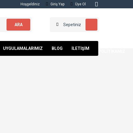
Hoşgeldiniz
Giriş Yap
Üye Ol
ARA
Sepetiniz
KALİTE
UYGULAMALARIMIZ
BLOG
İLETİŞİM
POLİTİKAMIZ