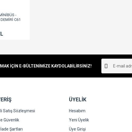
MİNİBÜS -
 DEMİRİ C61
TL
K İÇİN E-BÜLTENİMİZE KAYDOLABİLİRSİNİZ!
ERİŞ
ÜYELİK
i Satış Sözleşmesi
Hesabım
 ve Güvenlik
Yeni Üyelik
 İade Şartları
Üye Girişi