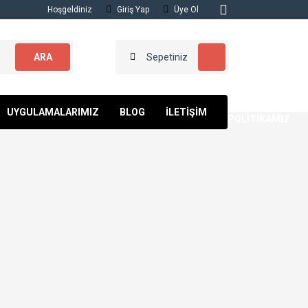
Hoşgeldiniz
Giriş Yap
Üye Ol
ARA
Sepetiniz
KALİTE
UYGULAMALARIMIZ
BLOG
İLETİŞİM
POLİTİKAMIZ