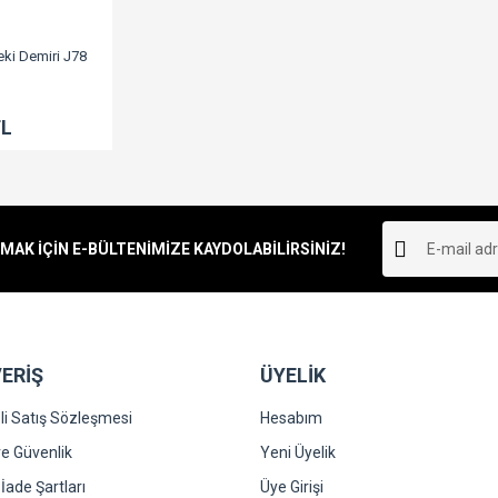
ki Demiri J78
TL
K İÇİN E-BÜLTENİMİZE KAYDOLABİLİRSİNİZ!
ERİŞ
ÜYELİK
i Satış Sözleşmesi
Hesabım
 ve Güvenlik
Yeni Üyelik
 İade Şartları
Üye Girişi