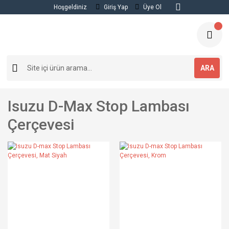
Hoşgeldiniz
Giriş Yap
Üye Ol
ARA
Isuzu D-Max Stop Lambası
Çerçevesi