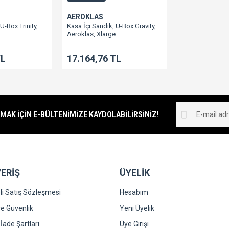
AEROKLAS
U-Box Trinity,
Kasa İçi Sandık, U-Box Gravity,
Aeroklas, Xlarge
TL
17.164,76 TL
K İÇİN E-BÜLTENİMİZE KAYDOLABİLİRSİNİZ!
ERİŞ
ÜYELİK
i Satış Sözleşmesi
Hesabım
 ve Güvenlik
Yeni Üyelik
 İade Şartları
Üye Girişi