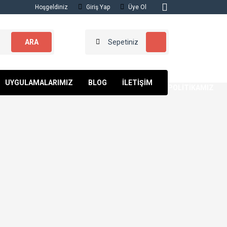
Hoşgeldiniz
Giriş Yap
Üye Ol
ARA
Sepetiniz
KALİTE
UYGULAMALARIMIZ
BLOG
İLETİŞİM
POLİTİKAMIZ