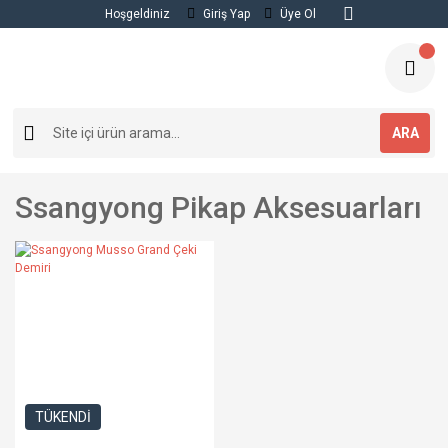
Hoşgeldiniz
Giriş Yap
Üye Ol
ARA
Ssangyong Pikap Aksesuarları
TÜKENDİ