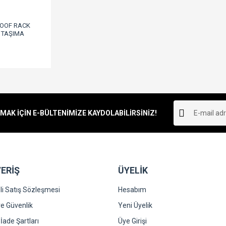
ROOF RACK
 TAŞIMA
m
L
K İÇİN E-BÜLTENİMİZE KAYDOLABİLİRSİNİZ!
ERİŞ
ÜYELİK
i Satış Sözleşmesi
Hesabım
 ve Güvenlik
Yeni Üyelik
 İade Şartları
Üye Girişi