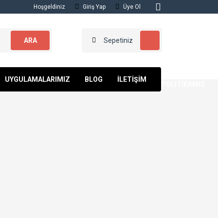
Hoşgeldiniz
Giriş Yap
Üye Ol
ARA
Sepetiniz
KALİTE
UYGULAMALARIMIZ
BLOG
İLETİŞİM
POLİTİKAMIZ