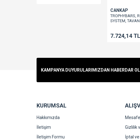
CANKAP
TROPHYBARS, 
SYSTEM, TAVAN
APARATI, 130 c
7.724,14 T
KAMPANYA DUYURULARIMIZDAN HABERDAR OLMA
KURUMSAL
ALIŞV
Hakkımızda
Mesafel
İletişim
Gizlilik
İletişim Formu
İptal ve