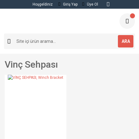
Hoşgeldiniz
Giriş Yap
Üye Ol
ARA
Vinç Sehpası