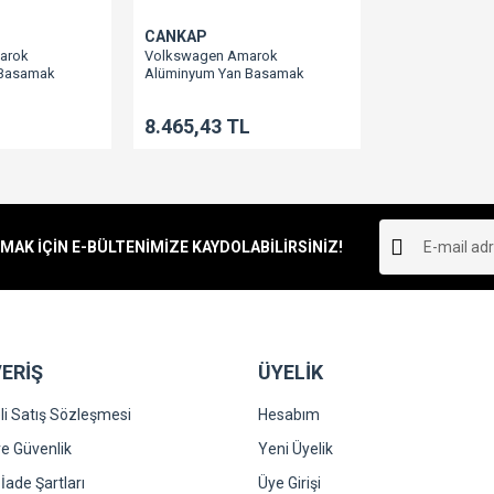
CANKAP
arok
Volkswagen Amarok
 Basamak
Alüminyum Yan Basamak
L
8.465,43 TL
K İÇİN E-BÜLTENİMİZE KAYDOLABİLİRSİNİZ!
ERİŞ
ÜYELİK
i Satış Sözleşmesi
Hesabım
 ve Güvenlik
Yeni Üyelik
 İade Şartları
Üye Girişi