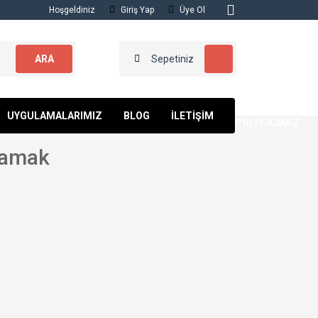
Hoşgeldiniz
Giriş Yap
Üye Ol
ARA
Sepetiniz
KALİTE
UYGULAMALARIMIZ
BLOG
İLETİŞİM
POLİTİKAMIZ
samak