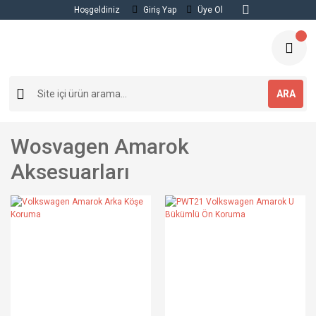
Hoşgeldiniz
Giriş Yap
Üye Ol
ARA
Wosvagen Amarok
Aksesuarları