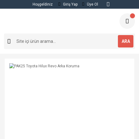
Hoşgeldiniz
Giriş Yap
Üye Ol
ARA