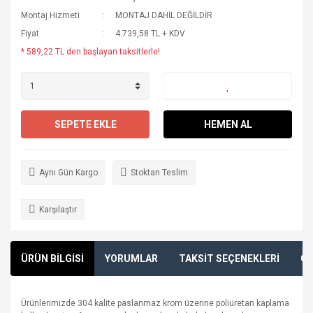
Montaj Hizmeti
MONTAJ DAHİL DEĞİLDİR
Fiyat
4.739,58 TL + KDV
* 589,22 TL den başlayan taksitlerle!
SEPETE EKLE
HEMEN AL
Aynı Gün Kargo
Stoktan Teslim
Karşılaştır
ÜRÜN BİLGİSİ
YORUMLAR
TAKSİT SEÇENEKLERİ
ÖN
Ürünlerimizde 304 kalite paslanmaz krom üzerine poliüretan kaplama