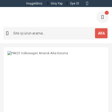
Hoşgeldiniz
Giriş Yap
Üye Ol
ARA