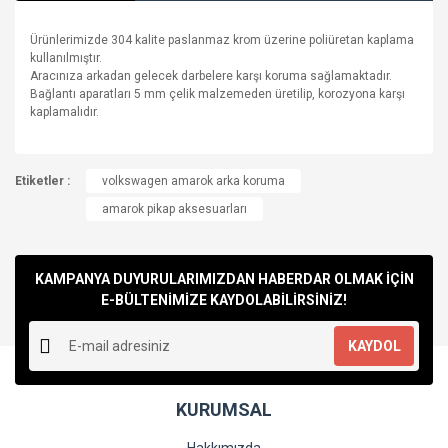
Ürünlerimizde 304 kalite paslanmaz krom üzerine poliüretan kaplama
kullanılmıştır.
Aracınıza arkadan gelecek darbelere karşı koruma sağlamaktadır.
Bağlantı aparatları 5 mm çelik malzemeden üretilip, korozyona karşı
kaplamalıdır.
Bu ürünün fiyat bilgisi, resim, ürün açıklamalarında ve diğer
Etiketler :
konularda yetersiz gördüğünüz noktaları öneri formunu
volkswagen amarok arka koruma
Bu ürüne ilk yorumu siz yapın!
kullanarak tarafımıza iletebilirsiniz.
amarok pikap aksesuarları
Görüş ve önerileriniz için teşekkür ederiz.
Yorum Yaz
Ürün resmi kalitesiz, bozuk veya görüntülenemiyor.
KAMPANYA DUYURULARIMIZDAN HABERDAR OLMAK İÇİN
Ürün açıklamasında eksik bilgiler bulunuyor.
E-BÜLTENİMİZE KAYDOLABİLİRSİNİZ!
Ürün bilgilerinde hatalar bulunuyor.
KAYDOL
Ürün fiyatı diğer sitelerden daha pahalı.
Bu ürüne benzer farklı alternatifler olmalı.
KURUMSAL