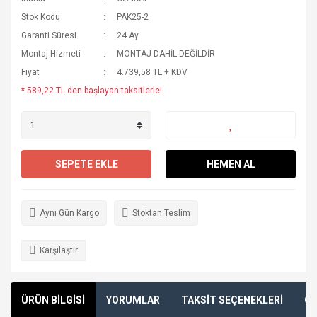
Stok Kodu
PAK25-2
Garanti Süresi
24 Ay
Montaj Hizmeti
MONTAJ DAHİL DEĞİLDİR
Fiyat
4.739,58 TL + KDV
* 589,22 TL den başlayan taksitlerle!
SEPETE EKLE
HEMEN AL
Aynı Gün Kargo
Stoktan Teslim
Karşılaştır
ÜRÜN BİLGİSİ
YORUMLAR
TAKSİT SEÇENEKLERİ
ÖN