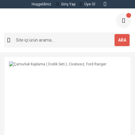
Hoşgeldiniz
Giriş Yap
Üye Ol
ARA