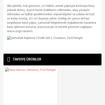
Abs plastik, mat görünüm, u/v katkılı, esnek yapısıyla kırılmaya karşı
yüksek direnç, aracın kendi dodiklerini sökmeden, araç yüzeyini
delmeden ve tadilat gerektirmeden orijinal klipsler ve vidalar ile hızlı
ve kolay montaj, 4,5 cm dışarıya çıkıntı özelliği ile çamur atmayı
engelleyen kaslı yapısı, çamurluk bölgelerinde doğabilecek hasarlara
karşı optimum koruma, aracınıza şık ve estetik görünüm sağlayan
araca özgü tasarım.
Bu ürünün fiyat bilgisi, resim, ürün açıklamalarında ve diğer
konularda yetersiz gördüğünüz noktaları öneri formunu
Bu ürüne ilk yorumu siz yapın!
TAVSİYE ÜRÜNLER
kullanarak tarafımıza iletebilirsiniz.
Görüş ve önerileriniz için teşekkür ederiz.
Yorum Yaz
Ürün resmi kalitesiz, bozuk veya görüntülenemiyor.
Ürün açıklamasında eksik bilgiler bulunuyor.
Ürün bilgilerinde hatalar bulunuyor.
Ürün fiyatı diğer sitelerden daha pahalı.
Bu ürüne benzer farklı alternatifler olmalı.