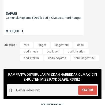
SAFARİ
Çamurluk Kaplama ( Dodik Seti ), Civatasız, Ford Ranger
9.000,00 TL
Etiketler :
ford
ranger
ranger ford
dodik
dodik nedir
dodik seti
dodik fiyatları
dodik takımı
dodik boyama
ford ranger f150
KAMPANYA DUYURULARIMIZDAN HABERDAR OLMAK İÇİN
E-BÜLTENİMİZE KAYDOLABİLİRSİNİZ!
KAYDOL