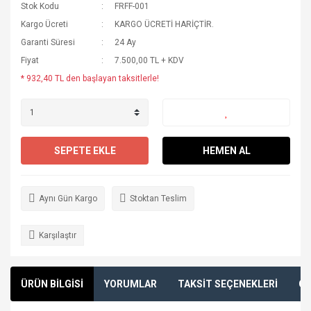
Stok Kodu
FRFF-001
Kargo Ücreti
KARGO ÜCRETİ HARİÇTİR.
Garanti Süresi
24 Ay
Fiyat
7.500,00 TL + KDV
* 932,40 TL den başlayan taksitlerle!
SEPETE EKLE
HEMEN AL
Aynı Gün Kargo
Stoktan Teslim
Karşılaştır
ÜRÜN BİLGİSİ
YORUMLAR
TAKSİT SEÇENEKLERİ
ÖN