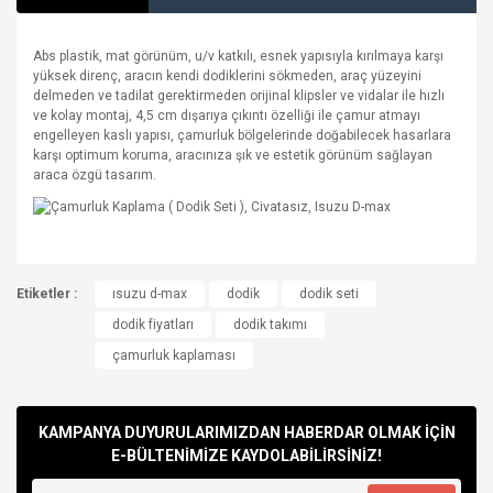
Abs plastik, mat görünüm, u/v katkılı, esnek yapısıyla kırılmaya karşı
yüksek direnç, aracın kendi dodiklerini sökmeden, araç yüzeyini
delmeden ve tadilat gerektirmeden orijinal klipsler ve vidalar ile hızlı
ve kolay montaj, 4,5 cm dışarıya çıkıntı özelliği ile çamur atmayı
engelleyen kaslı yapısı, çamurluk bölgelerinde doğabilecek hasarlara
karşı optimum koruma, aracınıza şık ve estetik görünüm sağlayan
araca özgü tasarım.
Bu ürünün fiyat bilgisi, resim, ürün açıklamalarında ve diğer
Etiketler :
konularda yetersiz gördüğünüz noktaları öneri formunu
ısuzu d-max
dodik
dodik seti
Bu ürüne ilk yorumu siz yapın!
kullanarak tarafımıza iletebilirsiniz.
dodik fiyatları
dodik takımı
Görüş ve önerileriniz için teşekkür ederiz.
çamurluk kaplaması
Yorum Yaz
Ürün resmi kalitesiz, bozuk veya görüntülenemiyor.
Ürün açıklamasında eksik bilgiler bulunuyor.
KAMPANYA DUYURULARIMIZDAN HABERDAR OLMAK İÇİN
Ürün bilgilerinde hatalar bulunuyor.
E-BÜLTENİMİZE KAYDOLABİLİRSİNİZ!
Ürün fiyatı diğer sitelerden daha pahalı.