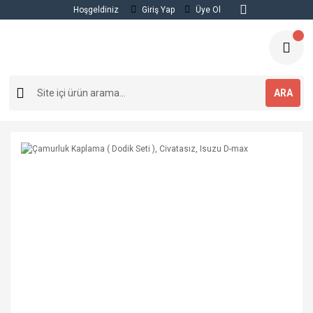
Hoşgeldiniz
Giriş Yap
Üye Ol
ARA