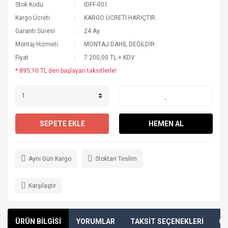
Stok Kodu
IDFF-001
Kargo Ücreti
KARGO ÜCRETİ HARİÇTİR.
Garanti Süresi
24 Ay
Montaj Hizmeti
MONTAJ DAHİL DEĞİLDİR
Fiyat
7.200,00 TL + KDV
* 895,10 TL den başlayan taksitlerle!
SEPETE EKLE
HEMEN AL
Aynı Gün Kargo
Stoktan Teslim
Karşılaştır
ÜRÜN BİLGİSİ
YORUMLAR
TAKSİT SEÇENEKLERİ
ÖN