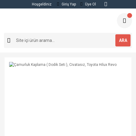
Hoşgeldiniz
Giriş Yap
Üye Ol
ARA