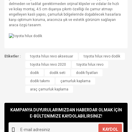
delmeden ve tadilat gerektirmeden orijinal klipsler ve vidalar ile hızlı
ve kolay montaj, 4.5 cm dışarıya çıkıntı özelliği ile çamur atmayı
engelleyen kaslı yapısı, çamurluk bölgelerinde doğabilecek hasarlara
karşı optimum koruma, aracınıza şık ve estetik görünüm sağlayan
araca özgü tasarım.
Bu ürünün fiyat bilgisi, resim, ürün açıklamalarında ve diğer
Etiketler :
konularda yetersiz gördüğünüz noktaları öneri formunu
toyota hilux revo aksesuar
toyota hilux revo dodik
Bu ürüne ilk yorumu siz yapın!
kullanarak tarafımıza iletebilirsiniz.
toyota hilux revo 2020
toyota hılux revo
Görüş ve önerileriniz için teşekkür ederiz.
dodik
dodik seti
dodik fiyatları
Yorum Yaz
dodik takımı
çamurluk kaplama
Ürün resmi kalitesiz, bozuk veya görüntülenemiyor.
araç çamurluk kaplama
Ürün açıklamasında eksik bilgiler bulunuyor.
Ürün bilgilerinde hatalar bulunuyor.
Ürün fiyatı diğer sitelerden daha pahalı.
KAMPANYA DUYURULARIMIZDAN HABERDAR OLMAK İÇİN
Bu ürüne benzer farklı alternatifler olmalı.
E-BÜLTENİMİZE KAYDOLABİLİRSİNİZ!
KAYDOL