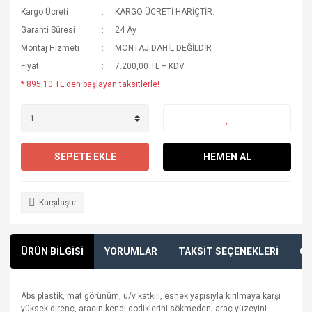
Kargo Ücreti
KARGO ÜCRETİ HARİÇTİR.
Garanti Süresi
24 Ay
Montaj Hizmeti
MONTAJ DAHİL DEĞİLDİR
Fiyat
7.200,00 TL + KDV
* 895,10 TL den başlayan taksitlerle!
SEPETE EKLE
HEMEN AL
Karşılaştır
ÜRÜN BİLGİSİ
YORUMLAR
TAKSİT SEÇENEKLERİ
ÖN
Abs plastik, mat görünüm, u/v katkılı, esnek yapısıyla kırılmaya karşı
yüksek direnç, aracın kendi dodiklerini sökmeden, araç yüzeyini