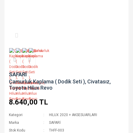
SAFARİ
Çamurluk Kaplama ( Dodik Seti ), Civatasız,
Toyota Hilux Revo
8.640,00 TL
Kategori
HILUX 2020 + AKSESUARLARI
Marka
SAFARİ
Stok Kodu
THFF-003