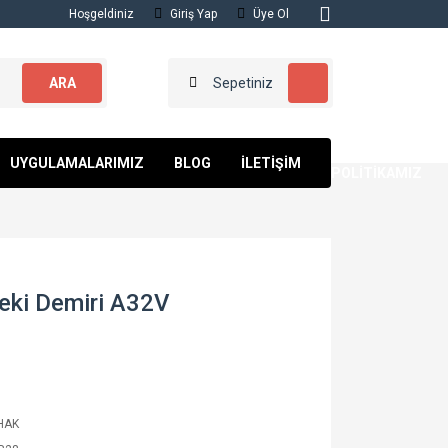
Hoşgeldiniz
Giriş Yap
Üye Ol
ARA
Sepetiniz
KALİTE
UYGULAMALARIMIZ
BLOG
İLETİŞİM
POLİTİKAMIZ
eki Demiri A32V
HAK