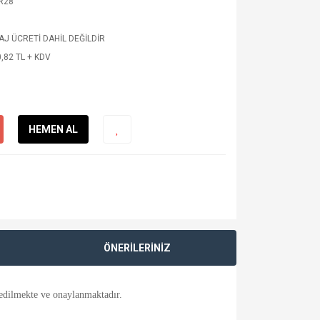
R28
J ÜCRETİ DAHİL DEĞİLDİR
,82 TL + KDV
HEMEN AL
ÖNERİLERİNİZ
 edilmekte ve onaylanmaktadır.