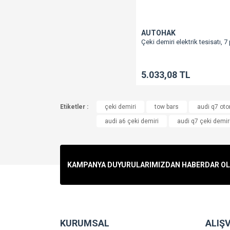
AUTOHAK
Çeki demiri elektrik tesisatı, 7 
5.033,08 TL
Etiketler :
çeki demiri
tow bars
audi q7 oto
audi a6 çeki demiri
audi q7 çeki demir
KAMPANYA DUYURULARIMIZDAN HABERDAR OLMA
KURUMSAL
ALIŞV