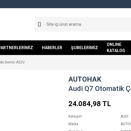
ONLINE
PARTNERLERİMİZ
HABERLER
ŞUBELERİMİZ
KATALOG
eki Demiri A32V
AUTOHAK
Audi Q7 Otomatik Ç
24.084,98 TL
Kategori
AUDI
Marka
AUTO