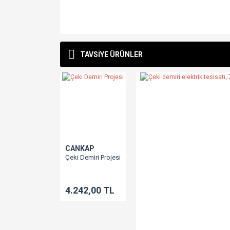
Bu ürünün fiyat bilgisi, resim, ürün açıklamalarında v
Görüş ve önerileriniz için teşekkür ederiz.
TAVSİYE ÜRÜNLER
Ürün resmi kalitesiz, bozuk veya görüntülenemiyo
Ürün açıklamasında eksik bilgiler bulunuyor.
Ürün bilgilerinde hatalar bulunuyor.
Ürün fiyatı diğer sitelerden daha pahalı.
Bu ürüne benzer farklı alternatifler olmalı.
CANKAP
Çeki Demiri Projesi
4.242,00 TL