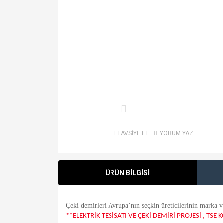
TAVSİYE ET
YORUM YAZ
ÜRÜN BİLGİSİ
Çeki demirleri Avrupa’nın seçkin üreticilerinin marka v
**ELEKTRİK TESİSATI VE ÇEKİ DEMİRİ PROJESİ , TSE