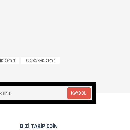
eki demiri
audi q5 çeki demiri
KAYDOL
BİZİ TAKİP EDİN