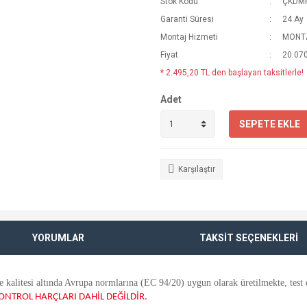
Stok Kodu
ÇKDM
Garanti Süresi
24 Ay
Montaj Hizmeti
MONTA
Fiyat
20.070
* 2.495,20 TL den başlayan taksitlerle!
Adet
SEPETE EKLE
Karşılaştır
YORUMLAR
TAKSİT SEÇENEKLERİ
e kalitesi altında Avrupa normlarına (EC 94/20) uygun olarak üretilmekte, test
 KONTROL HARÇLARI DAHİL DEĞİLDİR.