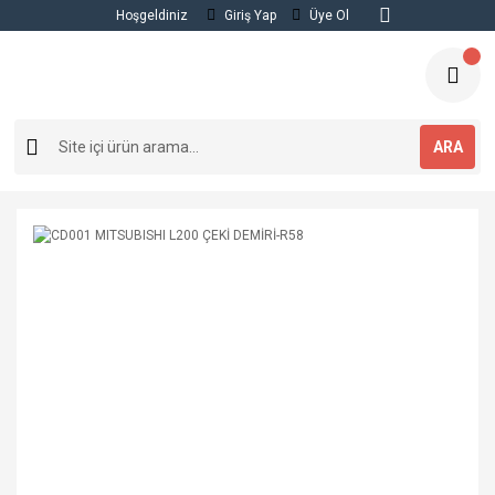
Hoşgeldiniz
Giriş Yap
Üye Ol
ARA