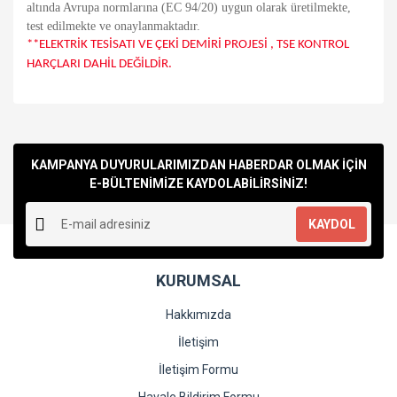
altında Avrupa normlarına (EC 94/20) uygun olarak üretilmekte,
test edilmekte ve onaylanmaktadır.
**ELEKTRİK TESİSATI VE ÇEKİ DEMİRİ PROJESİ , TSE KONTROL
HARÇLARI DAHİL DEĞİLDİR.
Bu ürünün fiyat bilgisi, resim, ürün açıklamalarında ve diğer
konularda yetersiz gördüğünüz noktaları öneri formunu
Bu ürüne ilk yorumu siz yapın!
kullanarak tarafımıza iletebilirsiniz.
Görüş ve önerileriniz için teşekkür ederiz.
KAMPANYA DUYURULARIMIZDAN HABERDAR OLMAK İÇİN
E-BÜLTENİMİZE KAYDOLABİLİRSİNİZ!
Yorum Yaz
Ürün resmi kalitesiz, bozuk veya görüntülenemiyor.
KAYDOL
Ürün açıklamasında eksik bilgiler bulunuyor.
Ürün bilgilerinde hatalar bulunuyor.
KURUMSAL
Ürün fiyatı diğer sitelerden daha pahalı.
Bu ürüne benzer farklı alternatifler olmalı.
Hakkımızda
İletişim
İletişim Formu