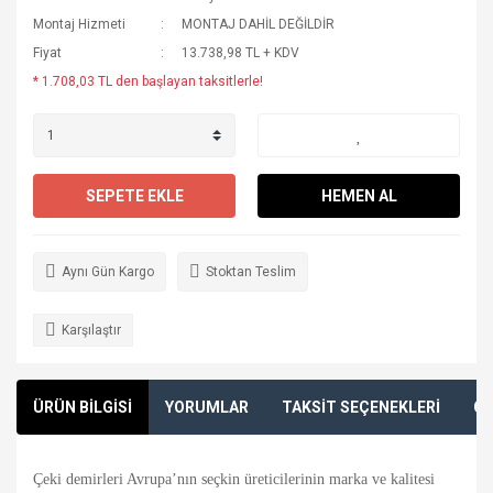
Montaj Hizmeti
MONTAJ DAHİL DEĞİLDİR
Fiyat
13.738,98 TL + KDV
* 1.708,03 TL den başlayan taksitlerle!
SEPETE EKLE
HEMEN AL
Aynı Gün Kargo
Stoktan Teslim
Karşılaştır
ÜRÜN BİLGİSİ
YORUMLAR
TAKSİT SEÇENEKLERİ
ÖN
Çeki demirleri Avrupa’nın seçkin üreticilerinin marka ve kalitesi