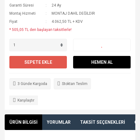
Garanti Süresi
24 Ay
Montaj Hizmeti
MONTAJ DAHİL DEĞİLDİR
Fiyat
4.062,50 TL + KDV
* 505,05 TL den başlayan taksitlerle!
SEPETE EKLE
HEMEN AL
3 Günde Kargoda
Stoktan Teslim
Karşılaştır
ÜRÜN BİLGİSİ
YORUMLAR
TAKSİT SEÇENEKLERİ
ÖN