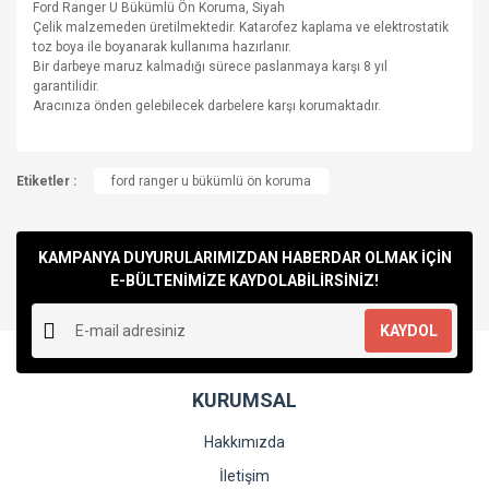
Ford Ranger U Bükümlü Ön Koruma, Siyah
Çelik malzemeden üretilmektedir. Katarofez kaplama ve elektrostatik
toz boya ile boyanarak kullanıma hazırlanır.
Bir darbeye maruz kalmadığı sürece paslanmaya karşı 8 yıl
garantilidir.
Aracınıza önden gelebilecek darbelere karşı korumaktadır.
Bu ürünün fiyat bilgisi, resim, ürün açıklamalarında ve diğer
Etiketler :
konularda yetersiz gördüğünüz noktaları öneri formunu
ford ranger u bükümlü ön koruma
Bu ürüne ilk yorumu siz yapın!
kullanarak tarafımıza iletebilirsiniz.
Görüş ve önerileriniz için teşekkür ederiz.
KAMPANYA DUYURULARIMIZDAN HABERDAR OLMAK İÇİN
Yorum Yaz
Ürün resmi kalitesiz, bozuk veya görüntülenemiyor.
E-BÜLTENİMİZE KAYDOLABİLİRSİNİZ!
Ürün açıklamasında eksik bilgiler bulunuyor.
KAYDOL
Ürün bilgilerinde hatalar bulunuyor.
Ürün fiyatı diğer sitelerden daha pahalı.
KURUMSAL
Bu ürüne benzer farklı alternatifler olmalı.
Hakkımızda
İletişim