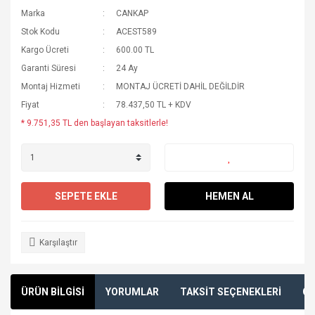
Marka
CANKAP
Stok Kodu
ACEST589
Kargo Ücreti
600.00 TL
Garanti Süresi
24 Ay
Montaj Hizmeti
MONTAJ ÜCRETİ DAHİL DEĞİLDİR
Fiyat
78.437,50 TL + KDV
* 9.751,35 TL den başlayan taksitlerle!
SEPETE EKLE
HEMEN AL
Karşılaştır
ÜRÜN BİLGİSİ
YORUMLAR
TAKSİT SEÇENEKLERİ
ÖN