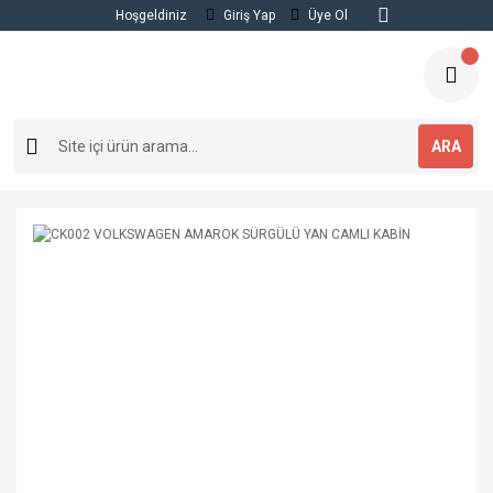
Hoşgeldiniz
Giriş Yap
Üye Ol
ARA