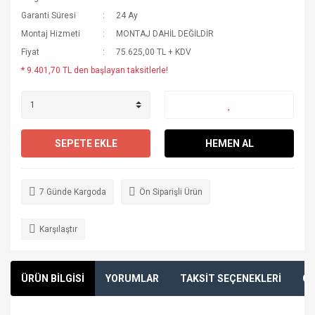
Garanti Süresi
24 Ay
Montaj Hizmeti
MONTAJ DAHİL DEĞİLDİR
Fiyat
75.625,00 TL + KDV
* 9.401,70 TL den başlayan taksitlerle!
SEPETE EKLE
HEMEN AL
7 Günde Kargoda
Ön Siparişli Ürün
Karşılaştır
ÜRÜN BİLGİSİ
YORUMLAR
TAKSİT SEÇENEKLERİ
ÖN