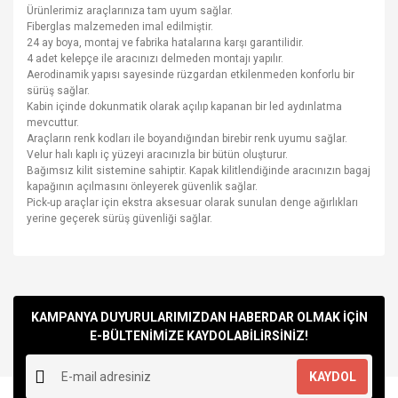
Ürünlerimiz araçlarınıza tam uyum sağlar.
Fiberglas malzemeden imal edilmiştir.
24 ay boya, montaj ve fabrika hatalarına karşı garantilidir.
4 adet kelepçe ile aracınızı delmeden montajı yapılır.
Aerodinamik yapısı sayesinde rüzgardan etkilenmeden konforlu bir
sürüş sağlar.
Kabin içinde dokunmatik olarak açılıp kapanan bir led aydınlatma
mevcuttur.
Araçların renk kodları ile boyandığından birebir renk uyumu sağlar.
Velur halı kaplı iç yüzeyi aracınızla bir bütün oluşturur.
Bağımsız kilit sistemine sahiptir. Kapak kilitlendiğinde aracınızın bagaj
kapağının açılmasını önleyerek güvenlik sağlar.
Pick-up araçlar için ekstra aksesuar olarak sunulan denge ağırlıkları
yerine geçerek sürüş güvenliği sağlar.
Bu ürünün fiyat bilgisi, resim, ürün açıklamalarında ve diğer
konularda yetersiz gördüğünüz noktaları öneri formunu
Bu ürüne ilk yorumu siz yapın!
kullanarak tarafımıza iletebilirsiniz.
Görüş ve önerileriniz için teşekkür ederiz.
KAMPANYA DUYURULARIMIZDAN HABERDAR OLMAK İÇİN
E-BÜLTENİMİZE KAYDOLABİLİRSİNİZ!
Yorum Yaz
Ürün resmi kalitesiz, bozuk veya görüntülenemiyor.
KAYDOL
Ürün açıklamasında eksik bilgiler bulunuyor.