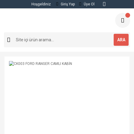
Hoşgeldiniz
Giriş Yap
Üye Ol
ARA