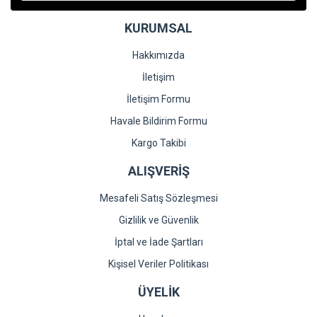
Ürün bilgilerinde hatalar bulunuyor.
KURUMSAL
Ürün fiyatı diğer sitelerden daha pahalı.
Bu ürüne benzer farklı alternatifler olmalı.
Hakkımızda
İletişim
İletişim Formu
Havale Bildirim Formu
Gönder
Kargo Takibi
ALIŞVERİŞ
Mesafeli Satış Sözleşmesi
Gizlilik ve Güvenlik
İptal ve İade Şartları
Kişisel Veriler Politikası
ÜYELİK