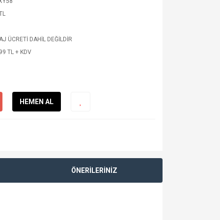
XY58
TL
J ÜCRETİ DAHİL DEĞİLDİR
99 TL + KDV
HEMEN AL
ÖNERİLERİNİZ