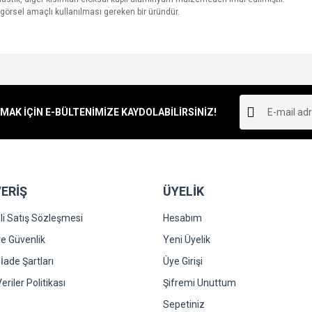
 görsel amaçlı kullanılması gereken bir üründür.
e diğer konularda yetersiz gördüğünüz noktaları öneri formunu kullanarak tarafımı
Bu ürüne ilk yorumu siz yapın!
r.
K İÇİN E-BÜLTENİMİZE KAYDOLABİLİRSİNİZ!
Yorum Yaz
ERİŞ
ÜYELİK
i Satış Sözleşmesi
Hesabım
 ve Güvenlik
Yeni Üyelik
 İade Şartları
Üye Girişi
Gönder
Veriler Politikası
Şifremi Unuttum
Sepetiniz