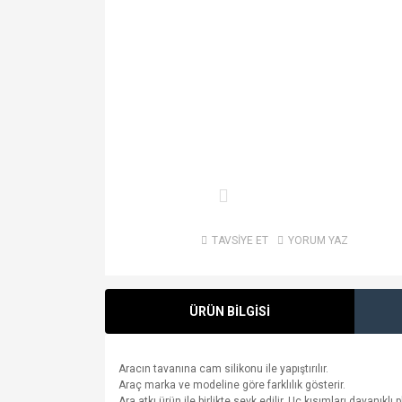
TAVSİYE ET
YORUM YAZ
ÜRÜN BİLGİSİ
Aracın tavanına cam silikonu ile yapıştırılır.
Araç marka ve modeline göre farklılık gösterir.
Ara atkı ürün ile birlikte sevk edilir. Uç kısımları dayanık