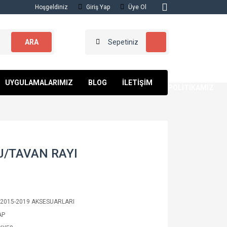
Hoşgeldiniz
Giriş Yap
Üye Ol
ARA
Sepetiniz
KALİTE
UYGULAMALARIMIZ
BLOG
İLETİŞİM
POLİTİKAMIZ
J/TAVAN RAYI
 2015-2019 AKSESUARLARI
AP