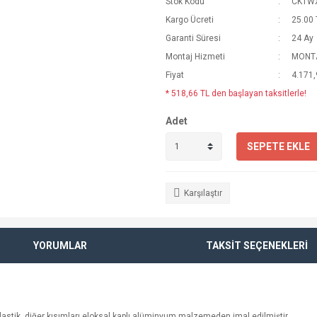
Stok Kodu
CKTW
Kargo Ücreti
25.00 
Garanti Süresi
24 Ay
Montaj Hizmeti
MONTA
Fiyat
4.171,
* 518,66 TL den başlayan taksitlerle!
Adet
SEPETE EKLE
Karşılaştır
YORUMLAR
TAKSİT SEÇENEKLERİ
lı plastik, diğer kısımları eloksal kaplı alüminyum malzemeden imal edilmiştir.