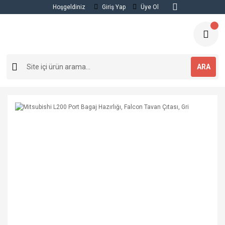
Hoşgeldiniz
Giriş Yap
Üye Ol
ARA