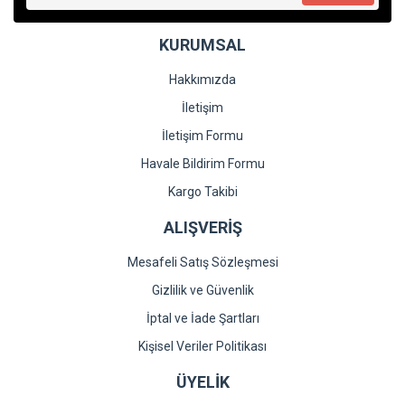
Bu ürüne benzer farklı alternatifler olmalı.
KURUMSAL
Hakkımızda
İletişim
İletişim Formu
Gönder
Havale Bildirim Formu
Kargo Takibi
ALIŞVERİŞ
Mesafeli Satış Sözleşmesi
Gizlilik ve Güvenlik
İptal ve İade Şartları
Kişisel Veriler Politikası
ÜYELİK