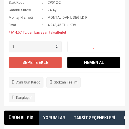
Stok Kodu
CP012-2
Garanti Süresi
24 Ay
Montaj Hizmeti
MONTAJ DAHİL DEĞİLDİR
Fiyat
4.943,45 TL + KDV
* 614,57 TL den başlayan taksitlerle!
SEPETE EKLE
HEMEN AL
Aynı Gün Kargo
Stoktan Teslim
Karşılaştır
ÜRÜN BİLGİSİ
YORUMLAR
TAKSİT SEÇENEKLERİ
ÖN