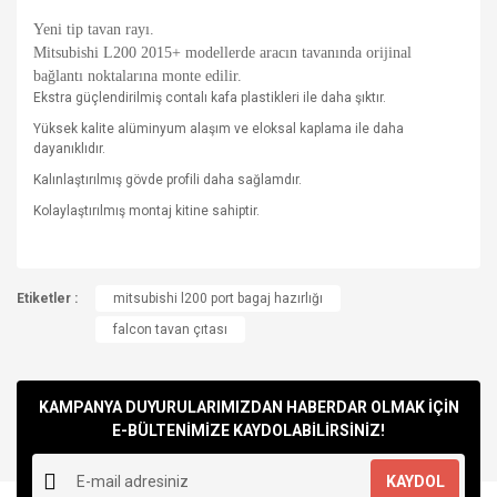
Yeni tip tavan rayı.
Mitsubishi L200 2015+ modellerde aracın tavanında orijinal
bağlantı noktalarına monte edilir.
Ekstra güçlendirilmiş contalı kafa plastikleri ile daha şıktır.
Yüksek kalite alüminyum alaşım ve eloksal kaplama ile daha
dayanıklıdır.
Kalınlaştırılmış gövde profili daha sağlamdır.
Kolaylaştırılmış montaj kitine sahiptir.
Bu ürünün fiyat bilgisi, resim, ürün açıklamalarında ve diğer
Etiketler :
konularda yetersiz gördüğünüz noktaları öneri formunu
mitsubishi l200 port bagaj hazırlığı
Bu ürüne ilk yorumu siz yapın!
kullanarak tarafımıza iletebilirsiniz.
falcon tavan çıtası
Görüş ve önerileriniz için teşekkür ederiz.
Yorum Yaz
Ürün resmi kalitesiz, bozuk veya görüntülenemiyor.
KAMPANYA DUYURULARIMIZDAN HABERDAR OLMAK İÇİN
Ürün açıklamasında eksik bilgiler bulunuyor.
E-BÜLTENİMİZE KAYDOLABİLİRSİNİZ!
Ürün bilgilerinde hatalar bulunuyor.
KAYDOL
Ürün fiyatı diğer sitelerden daha pahalı.