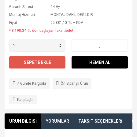
Garanti Süresi
24 Ay
Montaj Hizmeti
MONTAJ DAHİL DEĞİLDİR
Fiyat
65.881,13 TL + KDV
* 8.190,34 TL den başlayan taksitlerle!
SEPETE EKLE
HEMEN AL
7 Günde Kargoda
Ön Siparişli Ürün
Karşılaştır
ÜRÜN BİLGİSİ
YORUMLAR
TAKSİT SEÇENEKLERİ
ÖN