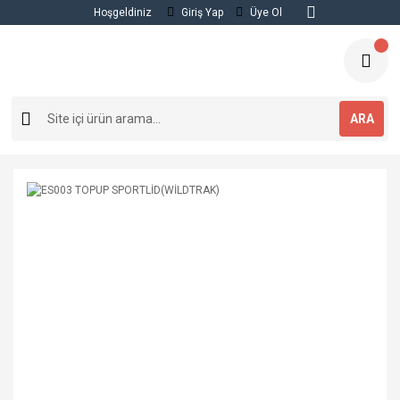
Hoşgeldiniz
Giriş Yap
Üye Ol
ARA