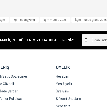
kgm
kgm ssangyong
kgm musso 2026
kgm musso grand 2026
K İÇİN E-BÜLTENİMİZE KAYDOLABİLİRSİNİZ!
ERİŞ
ÜYELİK
i Satış Sözleşmesi
Hesabım
 ve Güvenlik
Yeni Üyelik
 İade Şartları
Üye Girişi
Veriler Politikası
Şifremi Unuttum
Sepetiniz