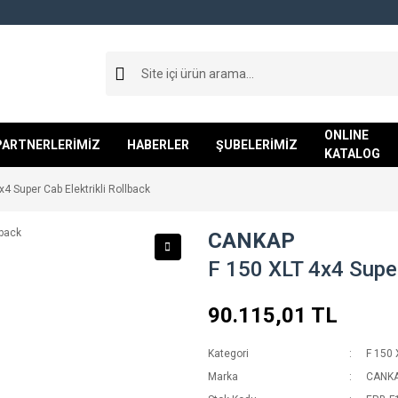
ONLINE
PARTNERLERİMİZ
HABERLER
ŞUBELERİMİZ
KATALOG
x4 Super Cab Elektrikli Rollback
CANKAP
F 150 XLT 4x4 Super
90.115,01 TL
Kategori
F 150 
Marka
CANK