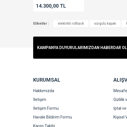
14.300,00 TL
Etiketler :
elektrikli rollback
sürgülü kapak
KAMPANYA DUYURULARIMIZDAN HABERDAR OLMA
KURUMSAL
ALIŞV
Hakkımızda
Mesafel
İletişim
Gizlilik
İletişim Formu
İptal ve
Havale Bildirim Formu
Kişisel 
Kargo Takibi