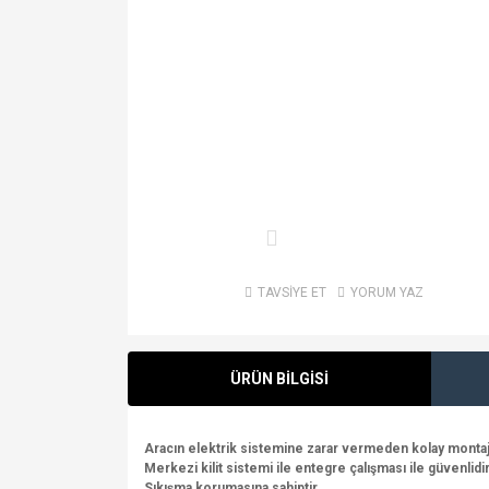
TAVSİYE ET
YORUM YAZ
ÜRÜN BİLGİSİ
Aracın elektrik sistemine zarar vermeden kolay montaj y
Merkezi kilit sistemi ile entegre çalışması ile güvenlidir
Sıkışma korumasına sahiptir