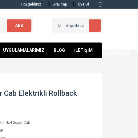
Hoşgeldiniz
Giriş Yap
Üye Ol
ARA
Sepetiniz
KALİTE
UYGULAMALARIMIZ
BLOG
İLETİŞİM
POLİTİKAMIZ
 Cab Elektrikli Rollback
XLT 4x4 Super Cab
AP