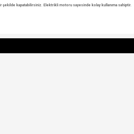
 bir şekilde kapatabilirsiniz. Elektrikli motoru sayesinde kolay kullanıma sahiptir.
e diğer konularda yetersiz gördüğünüz noktaları öneri formunu kullanarak tarafımı
Bu ürüne ilk yorumu siz yapın!
r.
Yorum Yaz
Gönder