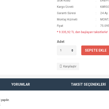
Stok Kodu
ERB-F
Kargo Ücreti
KARGO
Garanti Süresi
24 Ay
Montaj Hizmeti
MONTA
Fiyat
75.095
* 9.335,92 TL den başlayan taksitlerle!
Adet
SEPETE EKLE
Karşılaştır
YORUMLAR
TAKSİT SEÇENEKLERİ
apılır.
.