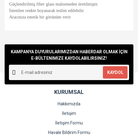
Güçlendirilmiş fiber glass malzemeden üretilmiştir.
İstenilen renkte boyanarak teslim edilebilir.
Aracınıza estetik bir görünüm verir
Bu ürünün fiyat bilgisi, resim, ürün açıklamalarında ve diğer
konularda yetersiz gördüğünüz noktaları öneri formunu
Bu ürüne ilk yorumu siz yapın!
kullanarak tarafımıza iletebilirsiniz.
Görüş ve önerileriniz için teşekkür ederiz.
KAMPANYA DUYURULARIMIZDAN HABERDAR OLMAK İÇİN
E-BÜLTENİMİZE KAYDOLABİLİRSİNİZ!
Yorum Yaz
Ürün resmi kalitesiz, bozuk veya görüntülenemiyor.
KAYDOL
Ürün açıklamasında eksik bilgiler bulunuyor.
Ürün bilgilerinde hatalar bulunuyor.
KURUMSAL
Ürün fiyatı diğer sitelerden daha pahalı.
Bu ürüne benzer farklı alternatifler olmalı.
Hakkımızda
İletişim
İletişim Formu
Havale Bildirim Formu