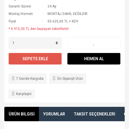
Garanti Süresi
24 Ay
Montaj Hizmeti
MONTAJ DAHİL DEĞİLDİR
Fiyat
55.625,00 TL + KDV
* 6.915,30 TL den başlayan taksitlerle!
SEPETE EKLE
HEMEN AL
7 Günde Kargoda
Ön Siparişli Ürün
Karşılaştır
ÜRÜN BİLGİSİ
YORUMLAR
TAKSİT SEÇENEKLERİ
ÖN