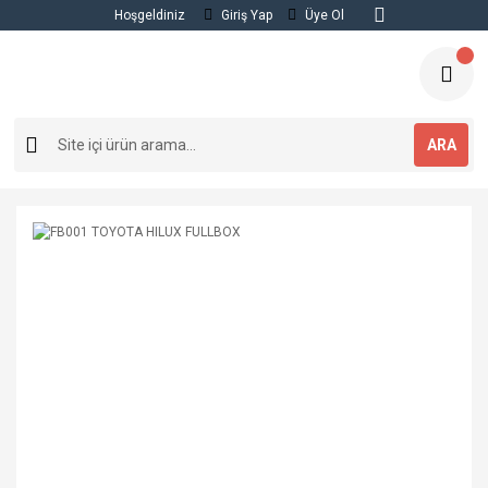
Hoşgeldiniz
Giriş Yap
Üye Ol
ARA