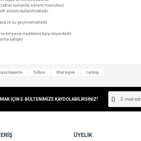
l uzaktan kumanda sistemi mevcuttur)
lit sistemi kullanılmaktadır.
ava ve su geçirmemektedir.
 ve kimyasal maddelere karşı dayanıklıdır.
arıma sahiptir.
e diğer konularda yetersiz gördüğünüz noktaları öneri formunu kullanarak tarafımı
kasa kapama
fullbox
ithal kapak
cankap
Bu ürüne ilk yorumu siz yapın!
r.
Yorum Yaz
K İÇİN E-BÜLTENİMİZE KAYDOLABİLİRSİNİZ!
ERİŞ
ÜYELİK