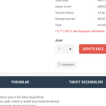
Stok Kodu
FB011
Kargo Ücreti
KARGO
Garanti Süresi
24 Ay
Montaj Hizmeti
MONTA
Fiyat
54.000
* 6.713,28 TL den başlayan taksitlerle!
Adet
SEPETE EKLE
Karşılaştır
YORUMLAR
TAKSİT SEÇENEKLERİ
nlerine göre 6 kat daha dayanıklıdır.
umlu opak, metal ve sedef boya kullanılmaktadır.
det kapak amortisörü bulunur.