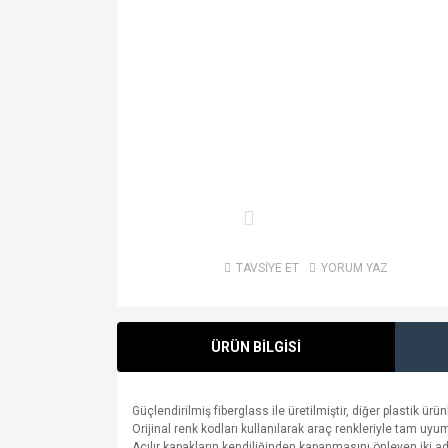
TAVSİYE ET
YORUM YAZ
ÜRÜN BİLGİSİ
Güçlendirilmiş fiberglass ile üretilmiştir, diğer plastik ürü
Orijinal renk kodları kullanılarak araç renkleriyle tam uy
Açılır kapakların kendiliğinden kapanmasını önleyen iki a