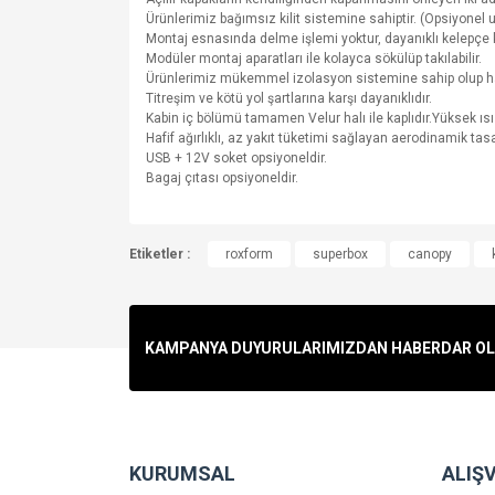
Ürünlerimiz bağımsız kilit sistemine sahiptir. (Opsiyone
Montaj esnasında delme işlemi yoktur, dayanıklı kelepçe ki
Modüler montaj aparatları ile kolayca sökülüp takılabilir.
Ürünlerimiz mükemmel izolasyon sistemine sahip olup h
Titreşim ve kötü yol şartlarına karşı dayanıklıdır.
Kabin iç bölümü tamamen Velur halı ile kaplıdır.Yüksek ısı
Hafif ağırlıklı, az yakıt tüketimi sağlayan aerodinamik tas
USB + 12V soket opsiyoneldir.
Bagaj çıtası opsiyoneldir.
Bu ürünün fiyat bilgisi, resim, ürün açıklamalarında v
Etiketler :
Görüş ve önerileriniz için teşekkür ederiz.
roxform
superbox
canopy
Ürün resmi kalitesiz, bozuk veya görüntülenemiyo
Ürün açıklamasında eksik bilgiler bulunuyor.
KAMPANYA DUYURULARIMIZDAN HABERDAR OLMA
Ürün bilgilerinde hatalar bulunuyor.
Ürün fiyatı diğer sitelerden daha pahalı.
Bu ürüne benzer farklı alternatifler olmalı.
KURUMSAL
ALIŞV