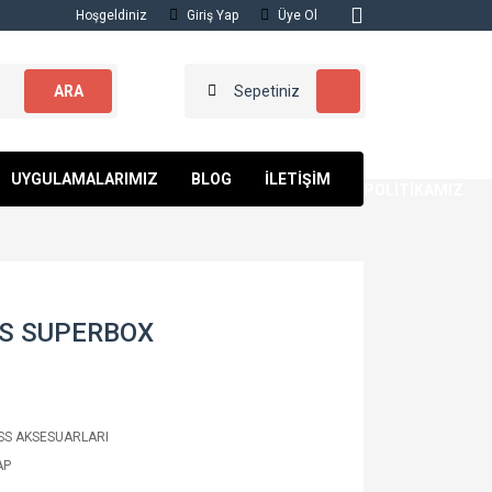
Hoşgeldiniz
Giriş Yap
Üye Ol
ARA
Sepetiniz
KALİTE
UYGULAMALARIMIZ
BLOG
İLETİŞİM
POLİTİKAMIZ
S SUPERBOX
SS AKSESUARLARI
AP