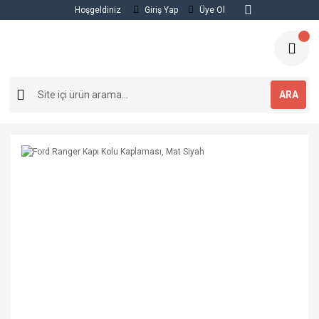
Hoşgeldiniz
Giriş Yap
Üye Ol
ARA