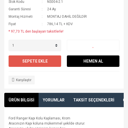
Stok Kodu
NS004-2.1
Garanti Süresi
24 Ay
Montaj Hizmeti
MONTAJ DAHİL DEĞİLDİR
Fiyat
786,14 TL + KDV
* 97,73 TL den başlayan taksitlerle!
SEPETE EKLE
HEMEN AL
Karşılaştır
ÜRÜN BİLGİSİ
YORUMLAR
TAKSİT SEÇENEKLERİ
ÖN
Ford Ranger Kapı Kolu Kaplaması, Krom
Aracınızın Kapı koluna mükemmel şekilde oturur.