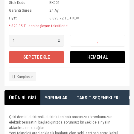
Stok Kodu
EK001
Garanti Süresi
24 Ay
Fiyat
6.598,72 TL + KDV
* 820,35 TL den başlayan taksitlerle!
SEPETE EKLE
HEMEN AL
Karşılaştır
ÜRÜN BİLGİSİ
YORUMLAR
TAKSİT SEÇENEKLERİ
ÖN
Çeki demiri elektronik elektrik tesisatı aracınıza römorkunuzun
elektrik tesisatını bağladığınızda sorunsuz bir şekilde sinyalin
aktarılmasınız sağlar.
Yeni teknoloji araçlar klasik bağlantı olan şekli seri bağlantıyı kabul