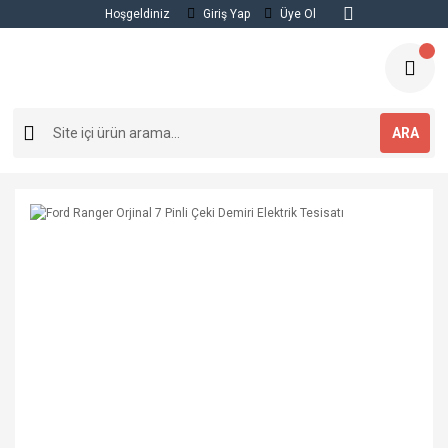
Hoşgeldiniz
Giriş Yap
Üye Ol
ARA