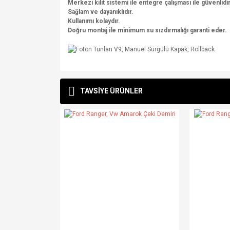
Merkezi kilit sistemi ile entegre çalışması ile güvenlidir
Sağlam ve dayanıklıdır.
Kullanımı kolaydır.
Doğru montaj ile minimum su sızdırmalığı garanti eder.
Bu ürünün fiyat bilgisi, resim, ürün açıklamalarında v
Görüş ve önerileriniz için teşekkür ederiz.
TAVSİYE ÜRÜNLER
Ürün resmi kalitesiz, bozuk veya görüntülenemiyo
Ürün açıklamasında eksik bilgiler bulunuyor.
Ürün bilgilerinde hatalar bulunuyor.
Ürün fiyatı diğer sitelerden daha pahalı.
Bu ürüne benzer farklı alternatifler olmalı.