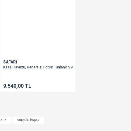
SAFARİ
Kasa Havuzu, Kenarsız, Foton Tunland V9
9.540,00 TL
r lid
sürgülü kapak