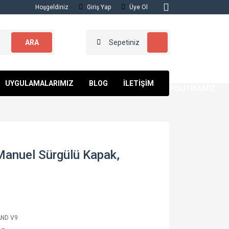
Hoşgeldiniz
Giriş Yap
Üye Ol
ARA
Sepetiniz
KALİTE
UYGULAMALARIMIZ
BLOG
İLETİŞİM
POLİTİKAMIZ
Manuel Sürgülü Kapak,
ND V9