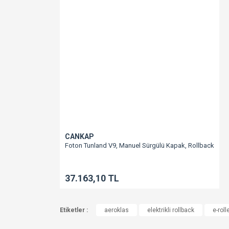
CANKAP
Foton Tunland V9, Manuel Sürgülü Kapak, Rollback
37.163,10 TL
Etiketler :
aeroklas
elektrikli rollback
e-rolle