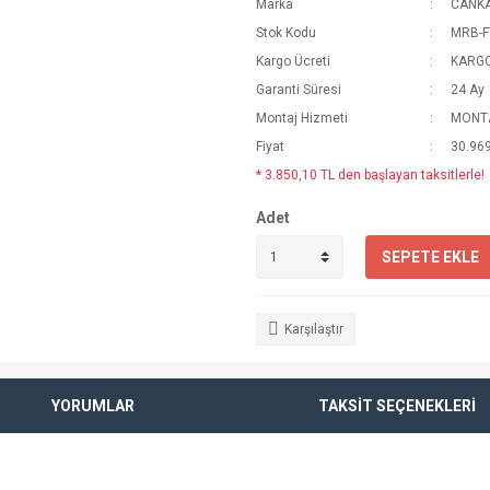
Marka
CANK
Stok Kodu
MRB-F
Kargo Ücreti
KARGO
Garanti Süresi
24 Ay
Montaj Hizmeti
MONTA
Fiyat
30.969
* 3.850,10 TL den başlayan taksitlerle!
Adet
SEPETE EKLE
Karşılaştır
YORUMLAR
TAKSİT SEÇENEKLERİ