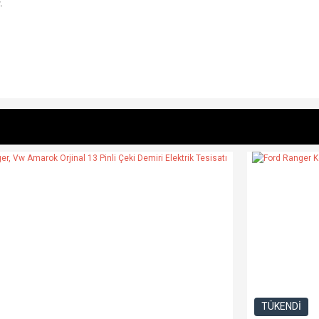
.
e diğer konularda yetersiz gördüğünüz noktaları öneri formunu kullanarak tarafımı
Bu ürüne ilk yorumu siz yapın!
r.
Yorum Yaz
TÜKENDİ