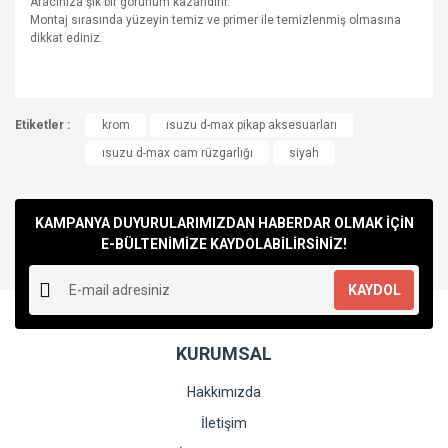
Aracınıza şık bir görünüm kazandırır.
Montaj sırasında yüzeyin temiz ve primer ile temizlenmiş olmasına
dikkat ediniz.
Bu ürünün fiyat bilgisi, resim, ürün açıklamalarında ve diğer
Etiketler :
konularda yetersiz gördüğünüz noktaları öneri formunu
krom
ısuzu d-max pikap aksesuarları
Bu ürüne ilk yorumu siz yapın!
kullanarak tarafımıza iletebilirsiniz.
ısuzu d-max cam rüzgarlığı
siyah
Görüş ve önerileriniz için teşekkür ederiz.
Yorum Yaz
Ürün resmi kalitesiz, bozuk veya görüntülenemiyor.
KAMPANYA DUYURULARIMIZDAN HABERDAR OLMAK İÇİN
Ürün açıklamasında eksik bilgiler bulunuyor.
E-BÜLTENİMİZE KAYDOLABİLİRSİNİZ!
Ürün bilgilerinde hatalar bulunuyor.
KAYDOL
Ürün fiyatı diğer sitelerden daha pahalı.
Bu ürüne benzer farklı alternatifler olmalı.
KURUMSAL
Hakkımızda
İletişim