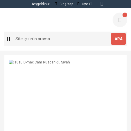
Hoşgeldiniz
Giriş Yap
Üye Ol
ARA