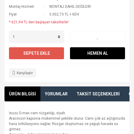
Montaj Hizmeti
MONTAJ DAHİL DEĞİLDİR
Fiyat
5.002,73 TL + KDV
* 621,94 TL den başlayan taksitlerle!
SEPETE EKLE
HEMEN AL
Karşılaştır
ÜRÜN BİLGİSİ
YORUMLAR
TAKSİT SEÇENEKLERİ
ÖN
Isuzu D-max cam rüzgarlığı, siyah
Aracınızın kapısına mükemmel şekilde oturur. Camı çok az açtığınızda
hava sirkülasyonu sağlar. Rüzgar oluşturmaz ve yağışlı havada su
girmez.