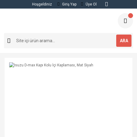
Hoşgeldiniz
Giriş Yap
Üye Ol
ARA