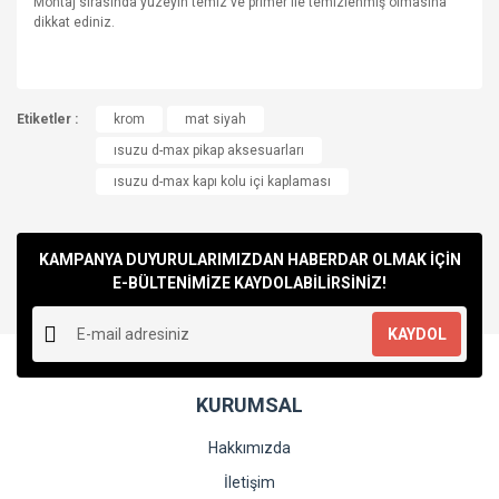
Montaj sırasında yüzeyin temiz ve primer ile temizlenmiş olmasına
dikkat ediniz.
Bu ürünün fiyat bilgisi, resim, ürün açıklamalarında ve diğer
Etiketler :
konularda yetersiz gördüğünüz noktaları öneri formunu
krom
mat siyah
Bu ürüne ilk yorumu siz yapın!
kullanarak tarafımıza iletebilirsiniz.
ısuzu d-max pikap aksesuarları
Görüş ve önerileriniz için teşekkür ederiz.
ısuzu d-max kapı kolu içi kaplaması
Yorum Yaz
Ürün resmi kalitesiz, bozuk veya görüntülenemiyor.
Ürün açıklamasında eksik bilgiler bulunuyor.
KAMPANYA DUYURULARIMIZDAN HABERDAR OLMAK İÇİN
Ürün bilgilerinde hatalar bulunuyor.
E-BÜLTENİMİZE KAYDOLABİLİRSİNİZ!
Ürün fiyatı diğer sitelerden daha pahalı.
KAYDOL
Bu ürüne benzer farklı alternatifler olmalı.
KURUMSAL
Hakkımızda
İletişim
Gönder