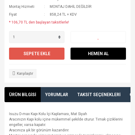
Montaj Hizmeti
MONTAJ DAHİL DEĞİLDİR
Fiyat
858,24 TL + KDV
* 106,70 TL den başlayan taksitlerle!
SEPETE EKLE
HEMEN AL
Karşılaştır
ÜRÜN BİLGİSİ
YORUMLAR
TAKSİT SEÇENEKLERİ
ÖN
Isuzu D-max Kapı Kolu İçi Kaplaması, Mat Siyah
Aracınızın Kapı kolu içine mükemmel şekilde oturur. Tırnak çiziklerini
engeller, varsa kapatır.
Aracınıza şık bir görünüm kazandırır.