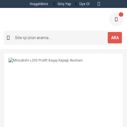
Hoşgeldiniz
Giriş Yap
Üye Ol
ARA