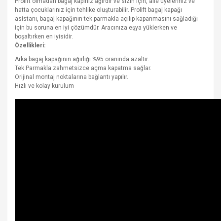
Prolift olmadan bagaj kapınız ağırdır ve sizin için, aile üyeleriniz ve
hatta çocuklarınız için tehlike oluşturabilir. Prolift bagaj kapağı
asistanı, bagaj kapağının tek parmakla açılıp kapanmasını sağladığı
için bu soruna en iyi çözümdür. Aracınıza eşya yüklerken ve
boşaltırken en iyisidir.
Özellikleri:
Arka bagaj kapağının ağırlığı %95 oranında azaltır.
Tek Parmakla zahmetsizce açma kapatma sağlar.
Orijinal montaj noktalarına bağlantı yapılır.
Hızlı ve kolay kurulum