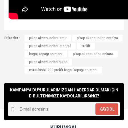
Bu ürünün fiyat bilgisi, resim, ürün açıklamalarında ve diğer
Etiketler :
konularda yetersiz gördüğünüz noktaları öneri formunu
pikap aksesuarları izmir
pikap aksesuarları antalya
Bu ürüne ilk yorumu siz yapın!
kullanarak tarafımıza iletebilirsiniz.
pikap aksesuarları istanbul
prolift
Görüş ve önerileriniz için teşekkür ederiz.
bagaj kapağı asistanı
pikap aksesuarları ankara
Yorum Yaz
pikap aksesuarları bursa
Ürün resmi kalitesiz, bozuk veya görüntülenemiyor.
mitsubishi l200 prolift bagaj kapağı asistanı
Ürün açıklamasında eksik bilgiler bulunuyor.
Ürün bilgilerinde hatalar bulunuyor.
Ürün fiyatı diğer sitelerden daha pahalı.
KAMPANYA DUYURULARIMIZDAN HABERDAR OLMAK İÇİN
Bu ürüne benzer farklı alternatifler olmalı.
E-BÜLTENİMİZE KAYDOLABİLİRSİNİZ!
KAYDOL
KURUMSAL