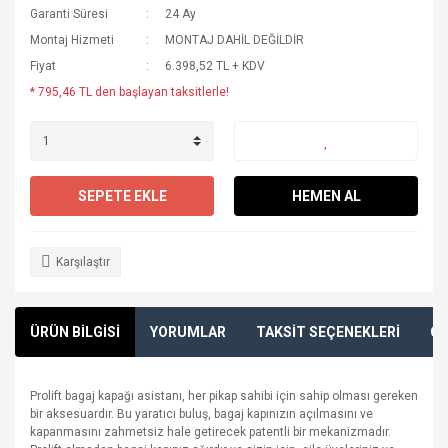
Garanti Süresi
24 Ay
Montaj Hizmeti
MONTAJ DAHİL DEĞİLDİR
Fiyat
6.398,52 TL + KDV
* 795,46 TL den başlayan taksitlerle!
SEPETE EKLE
HEMEN AL
Karşılaştır
ÜRÜN BİLGİSİ
YORUMLAR
TAKSİT SEÇENEKLERİ
ÖN
Prolift bagaj kapağı asistanı, her pikap sahibi için sahip olması gereken
bir aksesuardır. Bu yaratıcı buluş, bagaj kapınızın açılmasını ve
kapanmasını zahmetsiz hale getirecek patentli bir mekanizmadır.