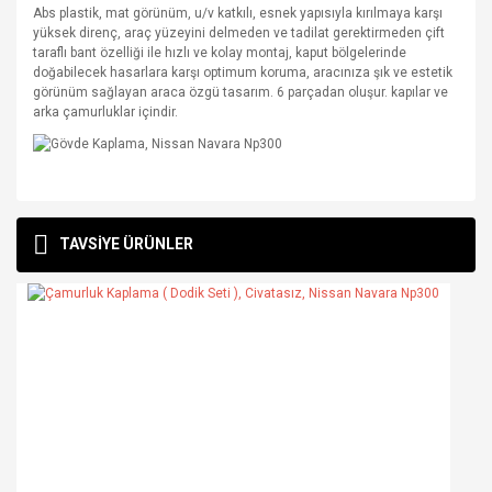
Abs plastik, mat görünüm, u/v katkılı, esnek yapısıyla kırılmaya karşı
yüksek direnç, araç yüzeyini delmeden ve tadilat gerektirmeden çift
taraflı bant özelliği ile hızlı ve kolay montaj, kaput bölgelerinde
doğabilecek hasarlara karşı optimum koruma, aracınıza şık ve estetik
görünüm sağlayan araca özgü tasarım. 6 parçadan oluşur. kapılar ve
arka çamurluklar içindir.
Bu ürünün fiyat bilgisi, resim, ürün açıklamalarında ve diğer
konularda yetersiz gördüğünüz noktaları öneri formunu
Bu ürüne ilk yorumu siz yapın!
TAVSİYE ÜRÜNLER
kullanarak tarafımıza iletebilirsiniz.
Görüş ve önerileriniz için teşekkür ederiz.
Yorum Yaz
Ürün resmi kalitesiz, bozuk veya görüntülenemiyor.
Ürün açıklamasında eksik bilgiler bulunuyor.
Ürün bilgilerinde hatalar bulunuyor.
Ürün fiyatı diğer sitelerden daha pahalı.
Bu ürüne benzer farklı alternatifler olmalı.