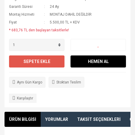
Garanti Süresi
24 Ay
Montaj Hizmeti
MONTAJ DAHİL DEĞİLDİR
Fiyat
5.500,00 TL + KDV
* 683,76 TL den başlayan taksitlerle!
SEPETE EKLE
HEMEN AL
Aynı Gün Kargo
Stoktan Teslim
Karşılaştır
ÜRÜN BİLGİSİ
YORUMLAR
TAKSİT SEÇENEKLERİ
ÖN