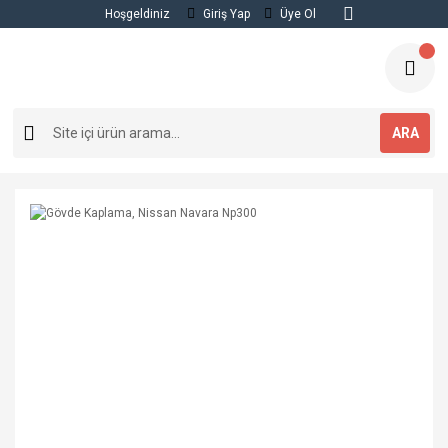
Hoşgeldiniz
Giriş Yap
Üye Ol
ARA