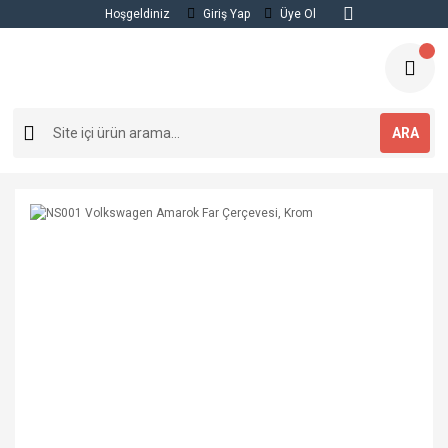
Hoşgeldiniz
Giriş Yap
Üye Ol
ARA