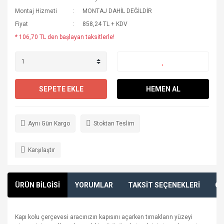
Montaj Hizmeti
MONTAJ DAHİL DEĞİLDİR
Fiyat
858,24 TL + KDV
* 106,70 TL den başlayan taksitlerle!
SEPETE EKLE
HEMEN AL
Aynı Gün Kargo
Stoktan Teslim
Karşılaştır
ÜRÜN BİLGİSİ
YORUMLAR
TAKSİT SEÇENEKLERİ
ÖN
Kapı kolu çerçevesi aracınızın kapısını açarken tırnakların yüzeyi