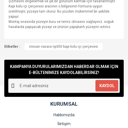
çizmesini engellemek ve şık bir görünüm katmak için tasarlanmıştır.
Kapı kolu içi çerçevesi aracının o bölgesinin formuna uygun
üretilmiştir, yüzeye tam oturur. Bu yüzden mükemmel bir şekilde
yapışır.
Montaj sırasında yüzeyin kuru ve temiz olmasını sağlayınız. soğuk
havalarda yapışacak yüzeyi ve ürünün yapışkanlı yüzeyini ısıtınız.
Bu ürünün fiyat bilgisi, resim, ürün açıklamalarında ve diğer
Etiketler :
konularda yetersiz gördüğünüz noktaları öneri formunu
nissan navara np300 kapı kolu içi çerçevesi
Bu ürüne ilk yorumu siz yapın!
kullanarak tarafımıza iletebilirsiniz.
Görüş ve önerileriniz için teşekkür ederiz.
KAMPANYA DUYURULARIMIZDAN HABERDAR OLMAK İÇİN
Yorum Yaz
Ürün resmi kalitesiz, bozuk veya görüntülenemiyor.
E-BÜLTENİMİZE KAYDOLABİLİRSİNİZ!
Ürün açıklamasında eksik bilgiler bulunuyor.
KAYDOL
Ürün bilgilerinde hatalar bulunuyor.
Ürün fiyatı diğer sitelerden daha pahalı.
KURUMSAL
Bu ürüne benzer farklı alternatifler olmalı.
Hakkımızda
İletişim