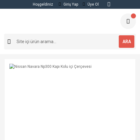
Hoşgeldiniz
Giriş Yap
Üye Ol
ARA