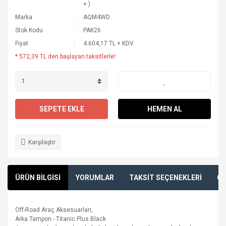
+ )
Marka
AQM4WD
Stok Kodu
PAK26
Fiyat
4.604,17 TL + KDV
* 572,39 TL den başlayan taksitlerle!
SEPETE EKLE
HEMEN AL
Karşılaştır
ÜRÜN BİLGİSİ
YORUMLAR
TAKSİT SEÇENEKLERİ
ÖN
Off-Road Araç Aksesuarları,
Arka Tampon - Titanic Plus Black