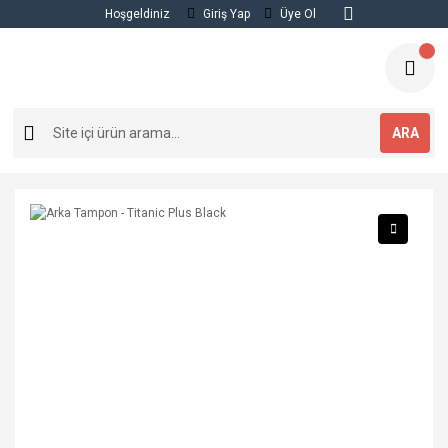
Hoşgeldiniz
Giriş Yap
Üye Ol
ARA