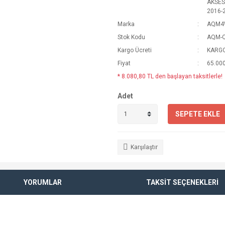
AKSES
2016-
Marka
AQM4
Stok Kodu
AQM-
Kargo Ücreti
KARGO
Fiyat
65.000
* 8.080,80 TL den başlayan taksitlerle!
Adet
SEPETE EKLE
Karşılaştır
YORUMLAR
TAKSİT SEÇENEKLERİ