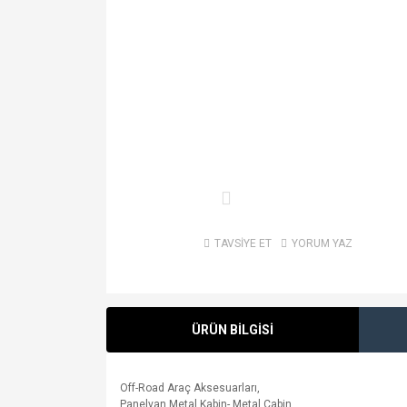
TAVSİYE ET
YORUM YAZ
ÜRÜN BİLGİSİ
Off-Road Araç Aksesuarları,
Panelvan Metal Kabin- Metal Cabin