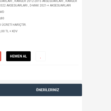
UARLARI
,
RANGER 2012-2015 AKSESUARLARI
,
RANGER
2022 AKSESUARLARI
,
D-MAX 2021-+ AKSESUARLARI
WD
Q80
 ÜCRETİ HARİÇTİR.
,00 TL + KDV
HEMEN AL
ÖNERİLERİNİZ