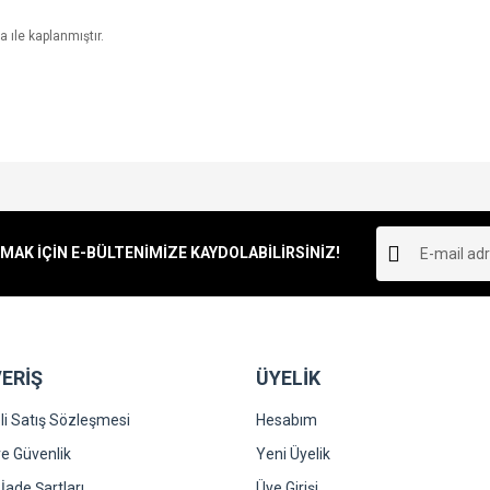
 ıle kaplanmıştır.
e diğer konularda yetersiz gördüğünüz noktaları öneri formunu kullanarak tarafımı
Bu ürüne ilk yorumu siz yapın!
r.
K İÇİN E-BÜLTENİMİZE KAYDOLABİLİRSİNİZ!
Yorum Yaz
ERİŞ
ÜYELİK
i Satış Sözleşmesi
Hesabım
 ve Güvenlik
Yeni Üyelik
 İade Şartları
Üye Girişi