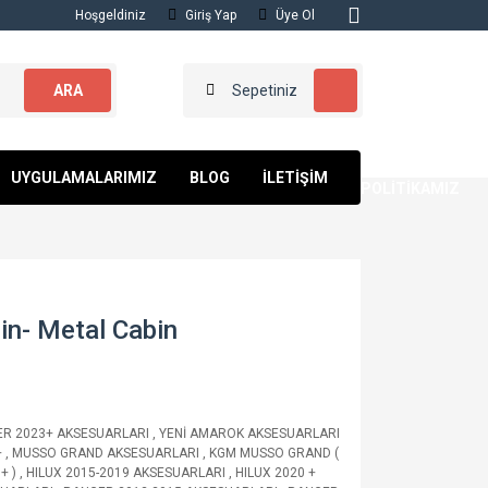
Hoşgeldiniz
Giriş Yap
Üye Ol
ARA
Sepetiniz
KALİTE
UYGULAMALARIMIZ
BLOG
İLETİŞİM
POLİTİKAMIZ
in- Metal Cabin
R 2023+ AKSESUARLARI
,
YENİ AMAROK AKSESUARLARI
+
,
MUSSO GRAND AKSESUARLARI
,
KGM MUSSO GRAND (
 + )
,
HILUX 2015-2019 AKSESUARLARI
,
HILUX 2020 +