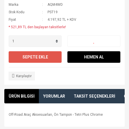
Marka
AQM4WD
Stok Kodu
PST19
Fiyat
4.197,92 TL + KDV
* 521,89 TL den başlayan taksitlerle!
SEPETE EKLE
HEMEN AL
Karşılaştır
ÜRÜN BİLGİSİ
YORUMLAR
TAKSİT SEÇENEKLERİ
ÖN
Off-Road Araç Aksesuarları, Ön Tampon - Tetri Plus Chrome