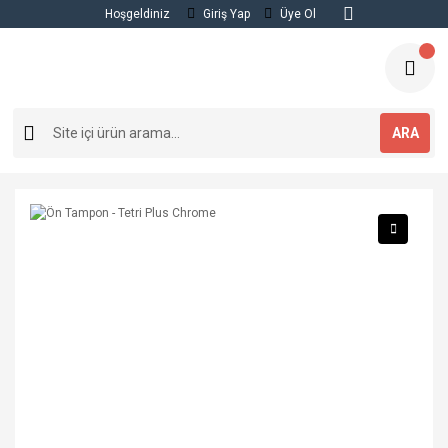
Hoşgeldiniz
Giriş Yap
Üye Ol
ARA