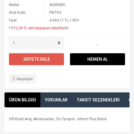
Marka
AQM4WD
Stok Kodu
PWT04
Fiyat
4.604,17 TL + KDV
* 572,39 TL den başlayan taksitlerle!
SEPETE EKLE
HEMEN AL
Karşılaştır
ÜRÜN BİLGİSİ
YORUMLAR
TAKSİT SEÇENEKLERİ
ÖN
Off-Road Araç Aksesuarları, Ön Tampon - Inform Plus Black