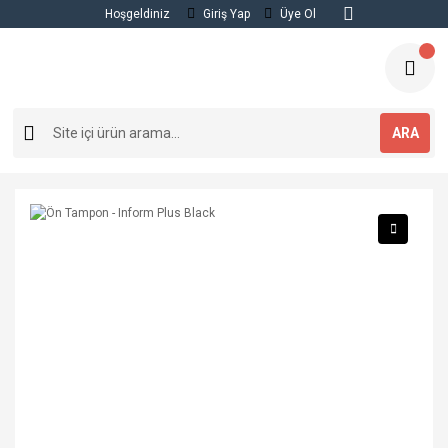
Hoşgeldiniz
Giriş Yap
Üye Ol
ARA