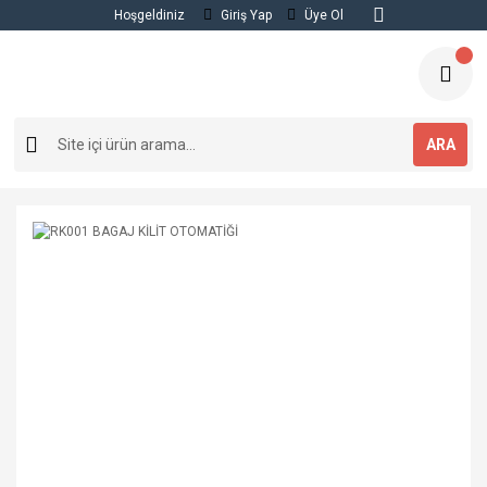
Hoşgeldiniz
Giriş Yap
Üye Ol
ARA