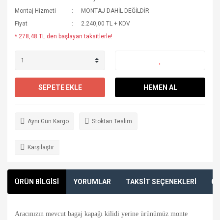
Montaj Hizmeti
MONTAJ DAHİL DEĞİLDİR
Fiyat
2.240,00 TL + KDV
* 278,48 TL den başlayan taksitlerle!
SEPETE EKLE
HEMEN AL
Aynı Gün Kargo
Stoktan Teslim
Karşılaştır
ÜRÜN BİLGİSİ
YORUMLAR
TAKSİT SEÇENEKLERİ
ÖN
Aracınızın mevcut bagaj kapağı kilidi yerine ürünümüz monte