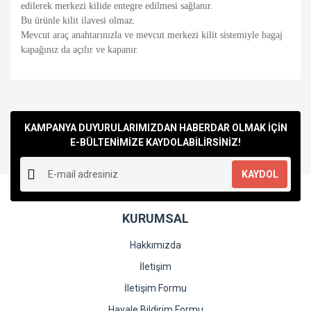
edilerek merkezi kilide entegre edilmesi sağlanır.
Bu ürünle kilit ilavesi olmaz.
Mevcut araç anahtarınızla ve mevcut merkezi kilit sistemiyle bagaj
kapağınız da açılır ve kapanır.
Bu ürünün fiyat bilgisi, resim, ürün açıklamalarında ve diğer
konularda yetersiz gördüğünüz noktaları öneri formunu
Bu ürüne ilk yorumu siz yapın!
kullanarak tarafımıza iletebilirsiniz.
Görüş ve önerileriniz için teşekkür ederiz.
KAMPANYA DUYURULARIMIZDAN HABERDAR OLMAK İÇİN
E-BÜLTENİMİZE KAYDOLABİLİRSİNİZ!
Yorum Yaz
Ürün resmi kalitesiz, bozuk veya görüntülenemiyor.
KAYDOL
Ürün açıklamasında eksik bilgiler bulunuyor.
Ürün bilgilerinde hatalar bulunuyor.
KURUMSAL
Ürün fiyatı diğer sitelerden daha pahalı.
Bu ürüne benzer farklı alternatifler olmalı.
Hakkımızda
İletişim
İletişim Formu
Havale Bildirim Formu