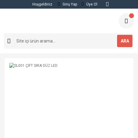
Hoşgeldiniz
Giriş Yap
Üye Ol
ARA