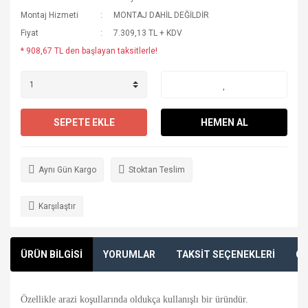
Montaj Hizmeti
MONTAJ DAHİL DEĞİLDİR
Fiyat
7.309,13 TL + KDV
* 908,67 TL den başlayan taksitlerle!
SEPETE EKLE
HEMEN AL
Aynı Gün Kargo
Stoktan Teslim
Karşılaştır
ÜRÜN BİLGİSİ
YORUMLAR
TAKSİT SEÇENEKLERİ
ÖN
Özellikle arazi koşullarında oldukça kullanışlı bir üründür.