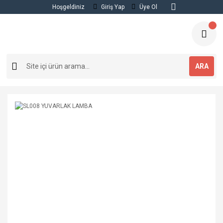
Hoşgeldiniz
Giriş Yap
Üye Ol
ARA