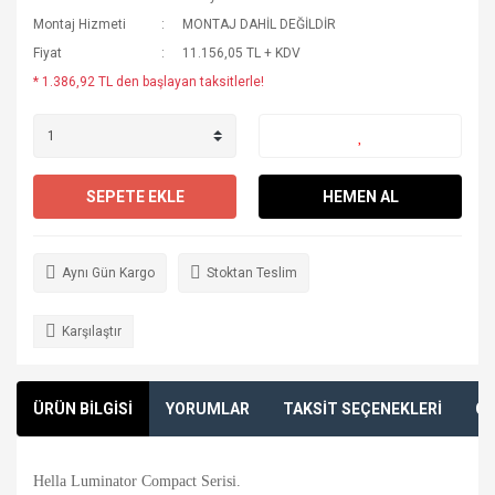
Montaj Hizmeti
MONTAJ DAHİL DEĞİLDİR
Fiyat
11.156,05 TL + KDV
* 1.386,92 TL den başlayan taksitlerle!
SEPETE EKLE
HEMEN AL
Aynı Gün Kargo
Stoktan Teslim
Karşılaştır
ÜRÜN BİLGİSİ
YORUMLAR
TAKSİT SEÇENEKLERİ
ÖN
Hella Luminator Compact Serisi.