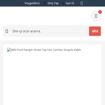
Hoşgeldiniz
Giriş Yap
Üye Ol
ARA