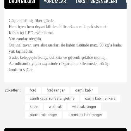
ÜRÜN BİLGİSİ
YORUMLAR
TAKSİT SEÇENEKLERİ
ÖN
Güçlendirilmiş fiber gövde.
Hem içten hem dıştan kilitlenebilir arka cam kapak sistemi.
Kabin içi LED aydınlatma.
Yan camlar sürgülü.
Orijinal tavan rayı aksesuarları ile kabin üstünde max. 50 kg’a kadar
yük taşınabilir.
6 adet kelepçeyle kolay, deliksiz ve güvenli şekilde montaj.
Aerodinamik yapısı sayesinde rüzgardan etkilenmeden sürüş
konforu sağlar.
Bu ürünün fiyat bilgisi, resim, ürün açıklamalarında ve diğer
Etiketler :
konularda yetersiz gördüğünüz noktaları öneri formunu
ford
ford ranger
camlı kabin
Bu ürüne ilk yorumu siz yapın!
kullanarak tarafımıza iletebilirsiniz.
camlı kabin ruhsata işletme
camlı kabin ankara
Görüş ve önerileriniz için teşekkür ederiz.
kabin
wolftrak
wildtrak ranger
Yorum Yaz
stormtrak ranger
stormtrak ford ranger
Ürün resmi kalitesiz, bozuk veya görüntülenemiyor.
Ürün açıklamasında eksik bilgiler bulunuyor.