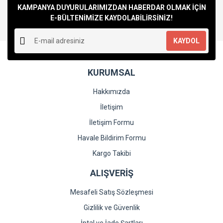
Ürün bilgilerinde hatalar bulunuyor.
KAMPANYA DUYURULARIMIZDAN HABERDAR OLMAK İÇİN
Ürün fiyatı diğer sitelerden daha pahalı.
E-BÜLTENİMİZE KAYDOLABİLİRSİNİZ!
Bu ürüne benzer farklı alternatifler olmalı.
KAYDOL
KURUMSAL
Hakkımızda
Gönder
İletişim
İletişim Formu
Havale Bildirim Formu
Kargo Takibi
ALIŞVERİŞ
Mesafeli Satış Sözleşmesi
Gizlilik ve Güvenlik