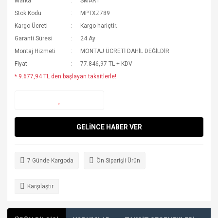
Marka
SMART
Stok Kodu
MPTXZ789
Kargo Ücreti
Kargo hariçtir.
Garanti Süresi
24 Ay
Montaj Hizmeti
MONTAJ ÜCRETİ DAHİL DEĞİLDİR
Fiyat
77.846,97 TL + KDV
* 9.677,94 TL den başlayan taksitlerle!
GELİNCE HABER VER
7 Günde Kargoda
Ön Siparişli Ürün
Karşılaştır