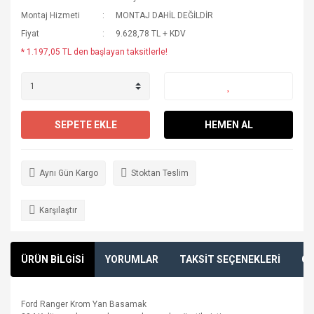
Montaj Hizmeti
MONTAJ DAHİL DEĞİLDİR
Fiyat
9.628,78 TL + KDV
* 1.197,05 TL den başlayan taksitlerle!
SEPETE EKLE
HEMEN AL
Aynı Gün Kargo
Stoktan Teslim
Karşılaştır
ÜRÜN BİLGİSİ
YORUMLAR
TAKSİT SEÇENEKLERİ
ÖN
Ford Ranger Krom Yan Basamak