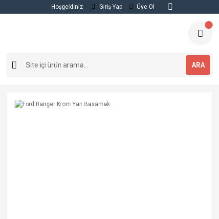
Hoşgeldiniz
Giriş Yap
Üye Ol
ARA