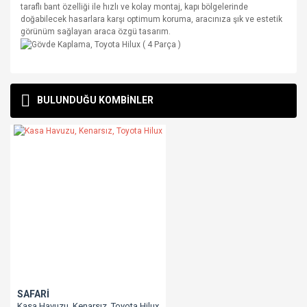
taraflı bant özelliği ile hızlı ve kolay montaj, kapı bölgelerinde
doğabilecek hasarlara karşı optimum koruma, aracınıza şık ve estetik
görünüm sağlayan araca özgü tasarım.
Bu ürünün fiyat bilgisi, resim, ürün açıklamalarında ve diğer
konularda yetersiz gördüğünüz noktaları öneri formunu
Bu ürüne ilk yorumu siz yapın!
BULUNDUĞU KOMBİNLER
kullanarak tarafımıza iletebilirsiniz.
Görüş ve önerileriniz için teşekkür ederiz.
Yorum Yaz
Ürün resmi kalitesiz, bozuk veya görüntülenemiyor.
Ürün açıklamasında eksik bilgiler bulunuyor.
Ürün bilgilerinde hatalar bulunuyor.
Ürün fiyatı diğer sitelerden daha pahalı.
Bu ürüne benzer farklı alternatifler olmalı.
SAFARİ
Kasa Havuzu, Kenarsız, Toyota Hilux