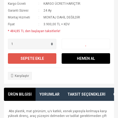
Kargo Ücreti
KARGO ÜCRETİ HARİÇTİR.
Garanti Süresi
24 Ay
Montaj Hizmeti
MONTAJ DAHİL DEĞİLDİR
Fiyat
3.900,00 TL + KDV
* 484,85 TL den başlayan taksitlerle!
SEPETE EKLE
HEMEN AL
Karşılaştır
ÜRÜN BİLGİSİ
YORUMLAR
TAKSİT SEÇENEKLERİ
ÖN
Abs plastik, mat görünüm, u/v katkılı, esnek yapısıyla kırılmaya karşı
yüksek direnç, araç yüzeyini delmeden ve tadilat gerektirmeden çift