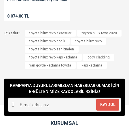
Gönder
8.074,80 TL
Etiketler :
toyota hilux revo aksesuar
toyota hilux revo 2020
toyota hilux revo dodik
toyota hılux revo
toyota hilux revo sahibinden
toyota hılux revo kapı kaplama
body cladding
yan gövde kaplama toyota
kapı kaplama
KAMPANYA DUYURULARIMIZDAN HABERDAR OLMAK İÇİN
E-BÜLTENİMİZE KAYDOLABİLİRSİNİZ!
KAYDOL
KURUMSAL