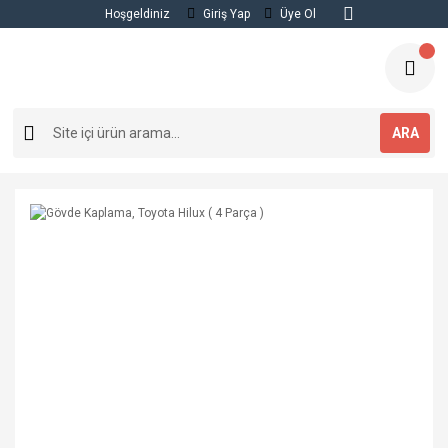
Hoşgeldiniz
Giriş Yap
Üye Ol
ARA